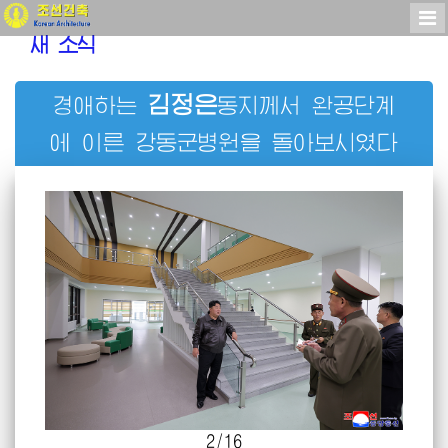
새 소식
김정은
경애하는
동지께서
완공단계
에 이른 강동군병원을 돌아보시였다
2
/
16