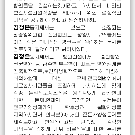
병원들을 건설하는것이라고 하시면서 나라의
보건시설건설력량을 확대하기 위한 결정적인
대책을 강구해야 한다고
말씀하시였다.
김정은
동지께서는
앞으로 소집되는
당중앙위원회 전원회의는 평양시 구역들에도
이와 같은 현대적인 병원들을 설립하는 문제를
검토하게 될것이라고
밝히시였다.
김정은
동지께서는
병원건설에서 종합병원,
전문병원 등 급수별,부류별에 따르는 병원설계를
건축학적으로,보건위생학적으로 규격화,최량화,
최적화할데 대한 문제,전국적범위에서
의료봉사기관들을 조밀하게 배치하는데 맞게
각종 물질적보장조건을 예견성있게 타산할데
대한 문제,현재의 국가적인 보건분야
전문가양성체계의 락후성과 불합리성을
지적하시면서 의학분야에서의 전문가양성문제를
재검토하고 현실적이고도 실속있는 강력한
대책들을 강하게 세워 바로잡을데 대한 문제를