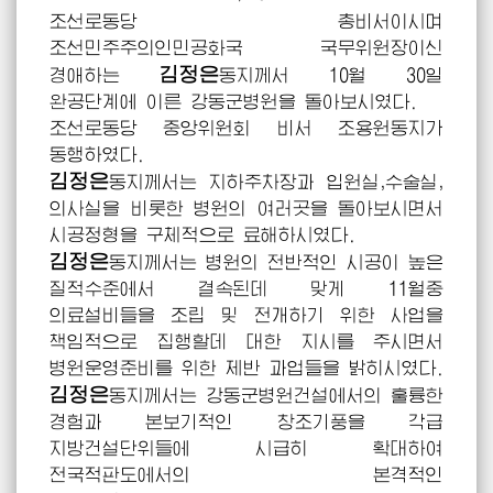
조선로동당 총비서이시며
조선민주주의인민공화국
국무위원장이신
김정은
경애하는
동지께서
10월 30일
완공단계에 이른 강동군병원을 돌아보시였다.
조선로동당 중앙위원회 비서 조용원동지가
동행하였다.
김정은
동지께서는
지하주차장과 입원실,수술실,
의사실을 비롯한 병원의 여러곳을 돌아보시면서
시공정형을 구체적으로
료해하시였다.
김정은
동지께서는
병원의 전반적인 시공이 높은
질적수준에서 결속된데 맞게 11월중
의료설비들을 조립 및 전개하기 위한 사업을
책임적으로 집행할데 대한 지시를 주시면서
병원운영준비를 위한 제반 과업들을
밝히시였다.
김정은
동지께서는
강동군병원건설에서의 훌륭한
경험과 본보기적인 창조기풍을 각급
지방건설단위들에 시급히 확대하여
전국적판도에서의 본격적인