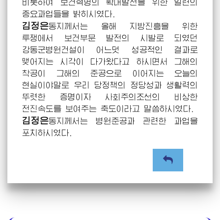
비롯하여 보건혁명의 확대발전을 위한 일련의
중요과업들을
밝히시였다.
김정은
동지께서는
올해 지방진흥을 위한
투쟁에서 보건부문 발전의 시발로 되였던
강동군병원건설이 어느덧 성공적인 결과로
맺어지는 시각이 다가왔다고 하시면서 그해의
착공이 그해의 준공으로 이어지는 오늘의
현실이야말로 우리 당정책의 정당성과 생활력의
뚜렷한 증명이자 사회주의조선의 비상한
전진속도를 보여주는 축도이라고
말씀하시였다.
김정은
동지께서는
병원준공과 관련한 과업을
포치하시였다.