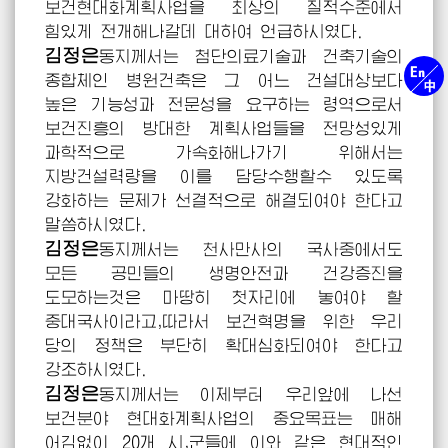
보건현대화계획사업을 최상의 질적수준에서
힘있게 전개해나갈데 대하여
언급하시였다.
김정은
동지께서는
첨단의료기술과 건축기술의
종합체인 병원건축은 그 어느 건설대상보다
높은 기능성과 전문성을 요구하는 령역으로서
보건진흥의 방대한 계획사업들을 전망성있게
과학적으로 가속화해나가기 위해서는
지방건설력량을 이를 담당수행할수 있도록
강화하는 문제가 선결적으로 해결되여야 한다고
말씀하시였다.
김정은
동지께서는
천사만사의 국사중에서도
모든 공민들의 생명안전과 건강증진을
도모하는것은 마땅히 첫자리에 놓여야 할
중대국사이라고,따라서 보건혁명을 위한 우리
당의 정책은 부단히 확대심화되여야 한다고
강조하시였다.
김정은
동지께서는
이제부터 우리앞에 나선
보건분야 현대화계획사업의 중요목표는 매해
어김없이 20개 시,군들에 이와 같은 현대적인