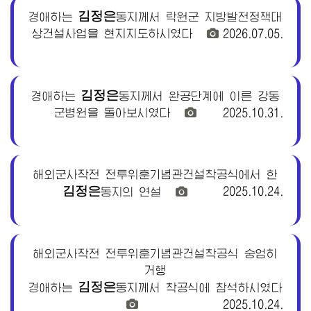
김정은
경애하는
동지께서
락원군 지방발전정책대
상건설사업을 현지지도하시였다
2026.07.05.
김정은
경애하는
동지께서
완공단계에 이른 강동
군병원을 돌아보시였다
2025.10.31.
해외군사작전 전투위훈기념관건설착공식에서 한
김정은
2025.10.24.
동지의
연설
해외군사작전 전투위훈기념관건설착공식 숭엄히
거행
김정은
경애하는
동지께서
착공식에 참석하시였다
2025.10.24.