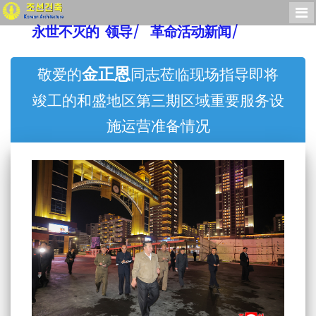
永世不灭的 领导/
革命活动新闻/
金正恩
敬爱的
同志莅临现场指导即将
竣工的和盛地区第三期区域重要服务设
施运营准备情况