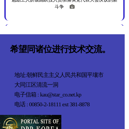
斗争
金正恩
同志在祥原水泥联合企业所作的讲话
希望同诸位进行技术交流。
和盛地区第五期建设开工典礼隆重举行
地址:朝鲜民主主义人民共和国平壤市
金正恩
大同江区清流一洞
同志在和盛地区第五期建设开工典礼上的讲
话
电子信箱 : kau@star_co.net.kp
电话 : 00850-2-18111 ext 381-8878
朝鲜劳动党第八次代表大会决定的平壤市五万套住宅
建设目标超额完成