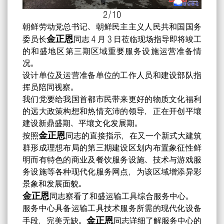
2
/
10
朝鲜劳动党总书记、朝鲜民主主义人民共和国国务
金正恩
委员长
同志４月３日莅临现场指导即将竣工
的和盛地区第三期区域重要服务设施运营准备情
况。
设计单位及运营准备单位的工作人员和建设部队指
挥员陪同视察。
我们党要给我国首都市民带来更好的物质文化福利
的远大政策构想和热情充沛的领导，正在开创平壤
建设新鼎盛期、平壤文化发展期。
金正恩
按照
同志的直接指示，在又一个新式大建筑
群形成理想布局的第三期建设区划内布置象征性鲜
明而有特色的商业及餐饮服务设施、技术与游戏服
务设施等各种现代化服务网点，为该区域增添异彩
景象和发展面貌。
金正恩
同志察看了和盛运输工具综合服务中心。
服务中心具备运输工具技术服务所需的现代化设备
金正恩
手段，完美无缺。
同志详细了解服务中心的