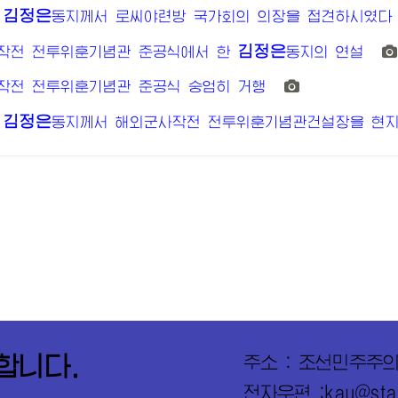
김정은
동지께서
로씨야련방 국가회의 의장을 접견하시였다
김정은
작전 전투위훈기념관 준공식에서 한
동지의
연설
작전 전투위훈기념관 준공식 숭엄히 거행
김정은
동지께서
해외군사작전 전투위훈기념관건설장을 현
합니다.
주소 : 조선민주주
전자우편 :kau@star_