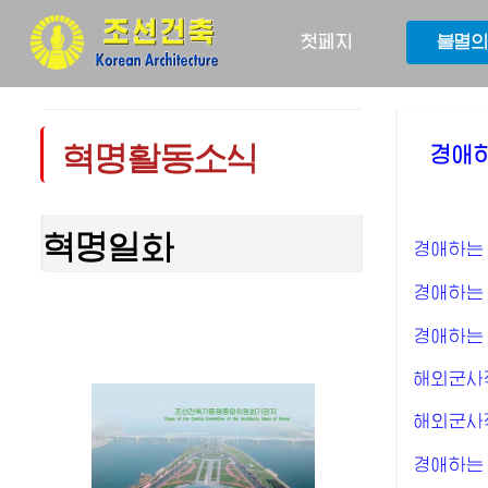
첫페지
불멸의
혁명활동소식
경애
혁명일화
경애하는
경애하는
경애하는
해외군사
해외군사
경애하는