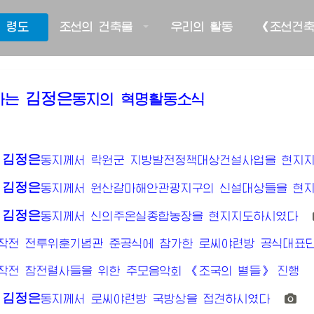
 령도
조선의 건축물
우리의 활동
《조선건
김정은
하는
동지의
혁명활동소식
김정은
동지께서
락원군 지방발전정책대상건설사업을 현지
김정은
동지께서
원산갈마해안관광지구의 신설대상들을 현
김정은
동지께서
신의주온실종합농장을 현지지도하시였다
작전 전투위훈기념관 준공식에 참가한 로씨야련방 공식대표단
작전 참전렬사들을 위한 추모음악회 《조국의 별들》 진행
김정은
동지께서
로씨야련방 국방상을 접견하시였다