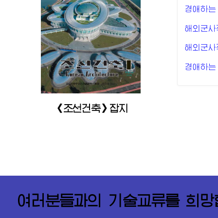
경애하는
해외군사
해외군사
경애하는
《조선건축》잡지
여러분들과의 기술교류를 희망